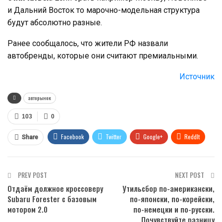
и Дальний Восток то марочно-модельная структура
будут абсолютно разные.
Ранее сообщалось, что жители РФ назвали
автобренды, которые они считают премиальными.
Источник
авторынок
103
0
Facebook
Twitter
Google+
ReddIt
Share
WhatsApp
Pinterest
Email
PREV POST
NEXT POST
Отдаём должное кроссоверу
Утильсбор по-американски,
Subaru Forester с базовым
по-японски, по-корейски,
мотором 2.0
по-немецки и по-русски.
Почувствуйте разницу