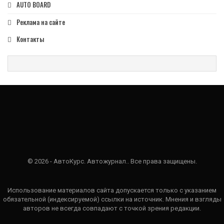
AUTO BOARD
Реклама на сайте
Контакты
© 2026 - АвтоКурс. Автожурнал.. Все права защищены.
Использование материалов сайта допускается только с указанием
обязательной (индексируемой) ссылки на источник. Мнения и взгляды
авторов не всегда совпадают с точкой зрения редакции.