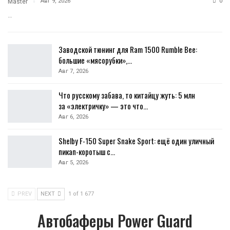
Авг 9, 2026
0
Master
…
Заводской тюнинг для Ram 1500 Rumble Bee:
большие «мясорубки»,…
Авг 7, 2026
Что русскому забава, то китайцу жуть: 5 млн
за «электричку» — это что…
Авг 6, 2026
Shelby F-150 Super Snake Sport: ещё один уличный
пикап-коротыш с…
Авг 5, 2026
PREV
NEXT
1 of 1 677
Автобаферы Power Guard