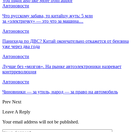
You might also like
More from author
Автоновости
Что русскому забава, то китайцу жуть: 5 млн
за «электричку» — это что за машина…
Автоновости
Панихида по ДВС? Китай окончательно откажется от бензина
уже через два года
Автоновости
Лучше без «мозгов». На рынке автоэлектроники назревает
контрреволюция
Автоновости
Чиновники — за утиль, народ — за право на автомобиль
Prev
Next
Leave A Reply
Your email address will not be published.