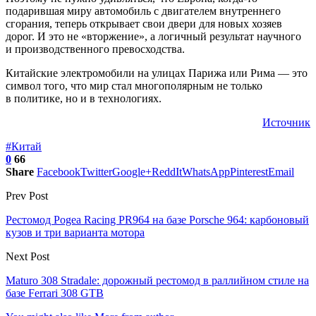
подарившая миру автомобиль с двигателем внутреннего
сгорания, теперь открывает свои двери для новых хозяев
дорог. И это не «вторжение», а логичный результат научного
и производственного превосходства.
Китайские электромобили на улицах Парижа или Рима — это
символ того, что мир стал многополярным не только
в политике, но и в технологиях.
Источник
#Китай
0
66
Share
Facebook
Twitter
Google+
ReddIt
WhatsApp
Pinterest
Email
Prev Post
Рестомод Pogea Racing PR964 на базе Porsche 964: карбоновый
кузов и три варианта мотора
Next Post
Maturo 308 Stradale: дорожный рестомод в раллийном стиле на
базе Ferrari 308 GTB