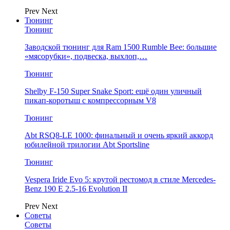
Prev
Next
Тюнинг
Тюнинг
Заводской тюнинг для Ram 1500 Rumble Bee: большие
«мясорубки», подвеска, выхлоп,…
Тюнинг
Shelby F-150 Super Snake Sport: ещё один уличный
пикап-коротыш с компрессорным V8
Тюнинг
Abt RSQ8-LE 1000: финальный и очень яркий аккорд
юбилейной трилогии Abt Sportsline
Тюнинг
Vespera Iride Evo 5: крутой рестомод в стиле Mercedes-
Benz 190 E 2.5-16 Evolution II
Prev
Next
Советы
Советы