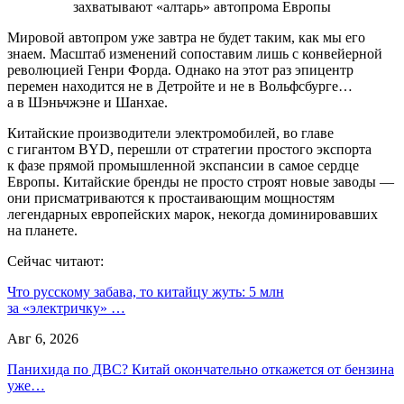
Мировой автопром уже завтра не будет таким, как мы его
знаем. Масштаб изменений сопоставим лишь с конвейерной
революцией Генри Форда. Однако на этот раз эпицентр
перемен находится не в Детройте и не в Вольфсбурге…
а в Шэньчжэне и Шанхае.
Китайские производители электромобилей, во главе
с гигантом BYD, перешли от стратегии простого экспорта
к фазе прямой промышленной экспансии в самое сердце
Европы. Китайские бренды не просто строят новые заводы —
они присматриваются к простаивающим мощностям
легендарных европейских марок, некогда доминировавших
на планете.
Сейчас читают:
Что русскому забава, то китайцу жуть: 5 млн
за «электричку» …
Авг 6, 2026
Панихида по ДВС? Китай окончательно откажется от бензина
уже…