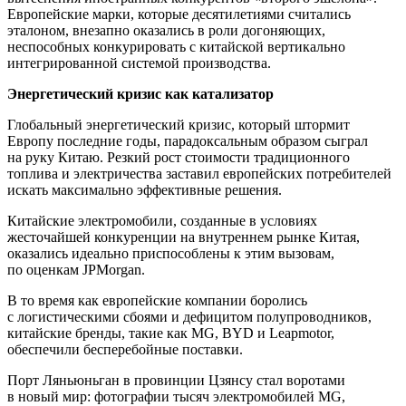
Европейские марки, которые десятилетиями считались
эталоном, внезапно оказались в роли догоняющих,
неспособных конкурировать с китайской вертикально
интегрированной системой производства.
Энергетический кризис как катализатор
Глобальный энергетический кризис, который штормит
Европу последние годы, парадоксальным образом сыграл
на руку Китаю. Резкий рост стоимости традиционного
топлива и электричества заставил европейских потребителей
искать максимально эффективные решения.
Китайские электромобили, созданные в условиях
жесточайшей конкуренции на внутреннем рынке Китая,
оказались идеально приспособлены к этим вызовам,
по оценкам JPMorgan.
В то время как европейские компании боролись
с логистическими сбоями и дефицитом полупроводников,
китайские бренды, такие как MG, BYD и Leapmotor,
обеспечили бесперебойные поставки.
Порт Ляньюньган в провинции Цзянсу стал воротами
в новый мир: фотографии тысяч электромобилей MG,