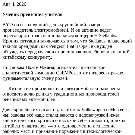
Авг 4, 2026
Ученик превзошел учителя
BYD на сегодняшний день крупнейший в мире
производитель электромобилей. И он активно ведет
переговоры с транснациональным концерном Stellantis.
Ирония ситуации заключается в том, что Stellantis, владеющий
такими брендами, как Peugeot, Fiat и Opel, вынужден
обсуждать передачу своих простаивающих сборочных линий
китайскому конкуренту.
По словам
Пхате Чжана
, основателя шанхайской
аналитической компании CnEVPost, этот интерес отражает
фундаментальную смену ролей:
— Китайские производители электромобилей намерены
отвоевать долю рынка у традиционных производителей
бензиновых автомобилей.
Для европейских гигантов, таких как Volkswagen и Mercedes,
чьи заводы всё чаще сталкиваются с недозагрузкой из-за
энергетического кризиса и высокой себестоимости, приход
китайских партнеров — это одновременно и спасение
рабочих мест, и признание поражения в технологической