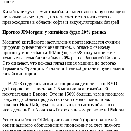
гонке.
Китайские «умные» автомобили вытесняют старую гвардию
не только за счет цены, но и за счет технологического
превосходства в области софта и аккумуляторных батарей.
Прогноз JPMorgan: у китайцев будет 20% рынка
Масштаб китайского наступления подтверждается сухими
цифрами финансовых аналитиков. Согласно свежему
прогнозу инвестбанка JPMorgan, к 2028 году китайские
«умные» автомобили займут 20% рынка Западной Европы.
Это означает, что каждая пятая новая машина на дорогах
Германии, Франции, Италии и Великобритании будет иметь
китайские корни.
— В 2028 году китайские автопроизводители — от BYD
до Leapmotor — поставят 2,5 миллиона автомобилей
покупателям в Европе. Это на 150% больше, чем в прошлом
году, когда объем продаж составил около 1 миллиона, —
говорит
Ник Лай
, руководитель отдела автомобильных
исследований в Азиатско-Тихоокеанском регионе в JPMorgan.
Успех китайских OEM-производителей (производителей
оригинального оборудования) происходит за счет прямого
вытеснения иностранных конкурентов «второго эшелона».