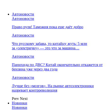
Автоновости
Автоновости
Право руля! Таможня пока еще даёт добро
Автоновости
Что русскому забава, то китайцу жуть: 5 млн
за «электричку» — это что за машина…
Автоновости
Панихида по ДВС? Китай окончательно откажется от
бензина уже через два года
Автоновости
Лучше без «мозгов». На рынке автоэлектроники
назревает контрреволюция
Prev
Next
Новинки
Новинки