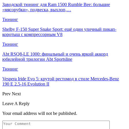
Заводской тюнинг для Ram 1500 Rumble Bee: большие
«мясорубки», подвеска, выхлоп,…
Тюнинг
Shelby F-150 Super Snake Sport: ещё один уличный пикап-
коротыш с компрессорным V8
Тюнинг
Abt RSQ8-LE 1000: финальный и очень яркий аккорд
юбилейной трилогии Abt Sportsline
Тюнинг
Vespera Iride Evo 5: крутой рестомод в стиле Mercedes-Benz
190 E 2.5-16 Evolution II
Prev
Next
Leave A Reply
Your email address will not be published.