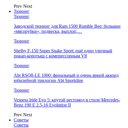
Prev
Next
Тюнинг
Тюнинг
Заводской тюнинг для Ram 1500 Rumble Bee: большие
«мясорубки», подвеска, выхлоп,…
Тюнинг
Shelby F-150 Super Snake Sport: ещё один уличный
пикап-коротыш с компрессорным V8
Тюнинг
Abt RSQ8-LE 1000: финальный и очень яркий аккорд
юбилейной трилогии Abt Sportsline
Тюнинг
Vespera Iride Evo 5: крутой рестомод в стиле Mercedes-
Benz 190 E 2.5-16 Evolution II
Prev
Next
Советы
Советы