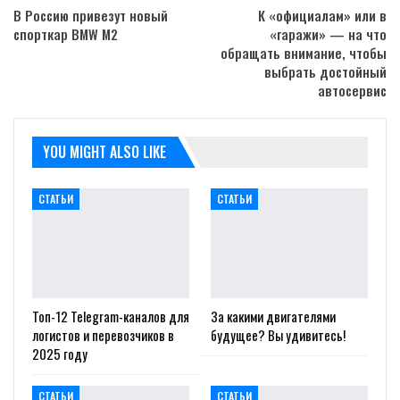
В Россию привезут новый
К «официалам» или в
спорткар BMW M2
«гаражи» — на что
обращать внимание, чтобы
выбрать достойный
автосервис
YOU MIGHT ALSO LIKE
СТАТЬИ
СТАТЬИ
Топ-12 Telegram-каналов для
За какими двигателями
логистов и перевозчиков в
будущее? Вы удивитесь!
2025 году
СТАТЬИ
СТАТЬИ