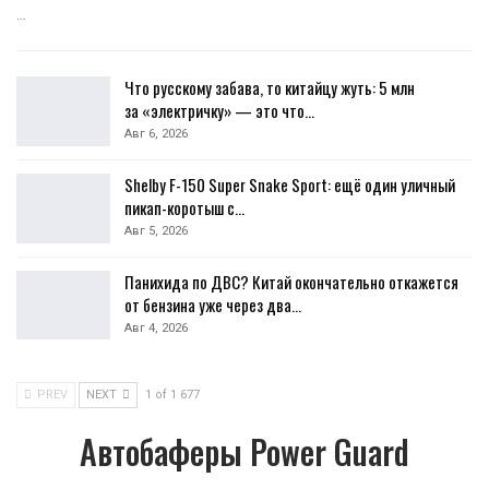
…
Что русскому забава, то китайцу жуть: 5 млн
за «электричку» — это что…
Авг 6, 2026
Shelby F-150 Super Snake Sport: ещё один уличный
пикап-коротыш с…
Авг 5, 2026
Панихида по ДВС? Китай окончательно откажется
от бензина уже через два…
Авг 4, 2026
PREV
NEXT
1 of 1 677
Автобаферы Power Guard