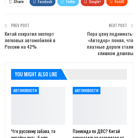
Facebook
Twitter
Google+
ReddIt
Share
WhatsApp
Pinterest
Email
PREV POST
NEXT POST
Китай сократил экспорт
Пора цену поднимать:
легковых автомобилей в
«Автодор» понял, что
Россию на 42%
платные дороги стали
слишком дешевы
YOU MIGHT ALSO LIKE
АВТОНОВОСТИ
АВТОНОВОСТИ
Что русскому забава, то
Панихида по ДВС? Китай
китайцу жуть: 5 млн
окончательно откажется от