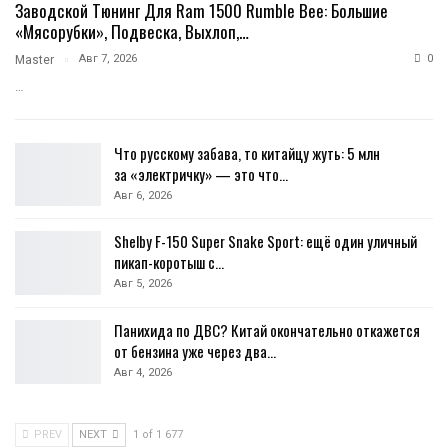
Заводской Тюнинг Для Ram 1500 Rumble Bee: Большие
«мясорубки», Подвеска, Выхлоп,…
Авг 7, 2026
0
Master
…
Что русскому забава, то китайцу жуть: 5 млн
за «электричку» — это что…
Авг 6, 2026
Shelby F-150 Super Snake Sport: ещё один уличный
пикап-коротыш с…
Авг 5, 2026
Панихида по ДВС? Китай окончательно откажется
от бензина уже через два…
Авг 4, 2026
PREV
NEXT
1 of 1 677