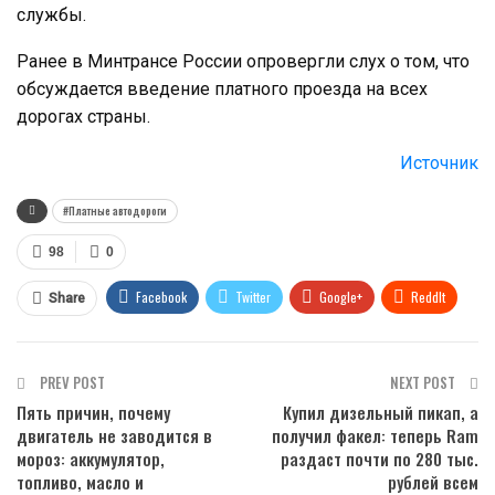
службы.
Ранее в Минтрансе России опровергли слух о том, что
обсуждается введение платного проезда на всех
дорогах страны.
Источник
#Платные автодороги
98
0
Facebook
Twitter
Google+
ReddIt
Share
WhatsApp
Pinterest
Email
PREV POST
NEXT POST
Пять причин, почему
Купил дизельный пикап, а
двигатель не заводится в
получил факел: теперь Ram
мороз: аккумулятор,
раздаст почти по 280 тыс.
топливо, масло и
рублей всем