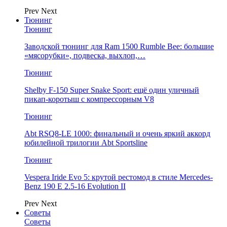
Prev
Next
Тюнинг
Тюнинг
Заводской тюнинг для Ram 1500 Rumble Bee: большие
«мясорубки», подвеска, выхлоп,…
Тюнинг
Shelby F-150 Super Snake Sport: ещё один уличный
пикап-коротыш с компрессорным V8
Тюнинг
Abt RSQ8-LE 1000: финальный и очень яркий аккорд
юбилейной трилогии Abt Sportsline
Тюнинг
Vespera Iride Evo 5: крутой рестомод в стиле Mercedes-
Benz 190 E 2.5-16 Evolution II
Prev
Next
Советы
Советы